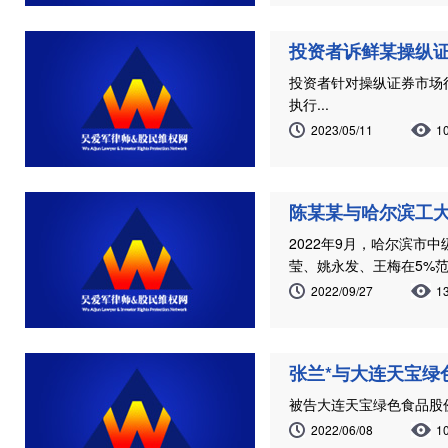
投资者诉鲜某操纵证
投资者针对操纵证券市场
执行...
2023/05/11
1
陈某某与哈尔滨工
2022年9月，哈尔滨
莹、姚永发、王梅在5%范
2022/09/27
1
张兰*与大连天宝绿
被告大连天宝绿色食品股份
2022/06/08
1