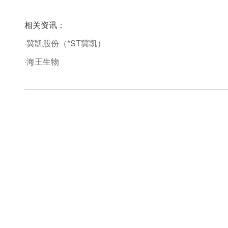
相关资讯：
·冀凯股份（*ST冀凯）
·海王生物