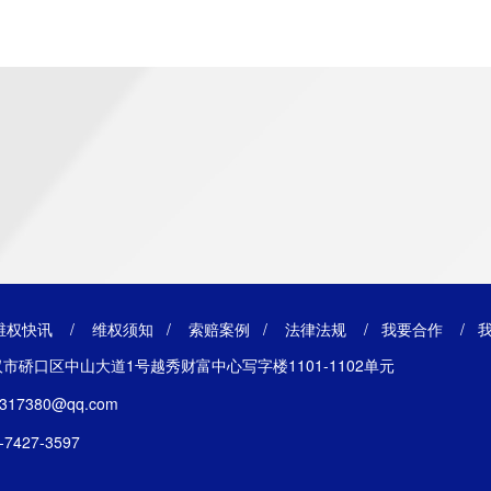
维权快讯
/
维权须知
/
索赔案例
/
法律法规
/
我要合作
/
市硚口区中山大道1号越秀财富中心写字楼1101-1102单元
17380@qq.com
427-3597