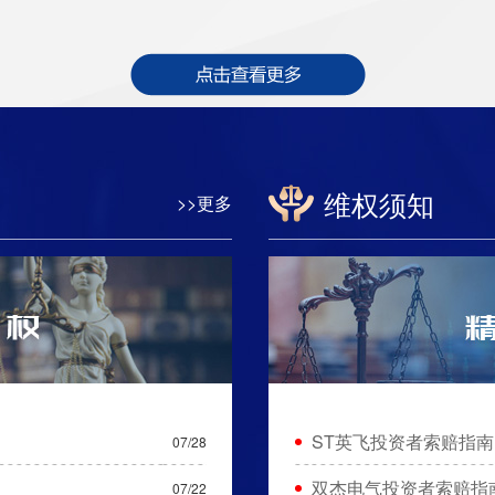
维权须知
>>更多
ST英飞投资者索赔指南
07/28
双杰电气投资者索赔指
07/22