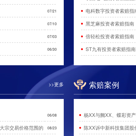
电科数字投资者索赔指
07/21
黑芝麻投资者索赔指南
07/10
倍轻松投资者索赔指南
07/03
ST九有投资者索赔指南
06/30
索赔案例
>>更多
杨XX与阙XX、蝶彩资
06/08
大宗交易价格范围的
陈XX诉中新科技集团股
08/23